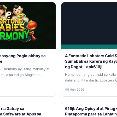
Masayang Paglalakbay sa
4 Fantastic Lobsters Gold S
te
Sumabak sa Karera ng Kaya
ng Dagat – apk616jl
– Harmony ay isang makulay at
Humanda nang sumisid sa kailal
mula sa Indigo Magic na
dahil ang 4 Fantastic Lobsters G
onal...
para hamunin ang iyong...
06 Hun 2026
l na Gabay sa
616jl: Ang Opisyal at Pina
 Software at Apps sa
Plataporma para sa Lahat 