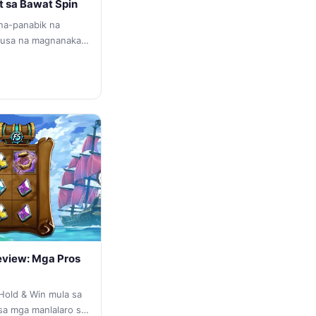
st sa Bawat Spin
na-panabik na
pusa na magnanakaw.
Review: Mga Pros
Hold & Win mula sa
a mga manlalaro sa