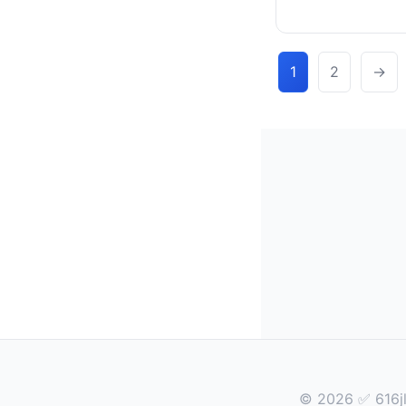
1
2
→
© 2026 ✅ 616jl 