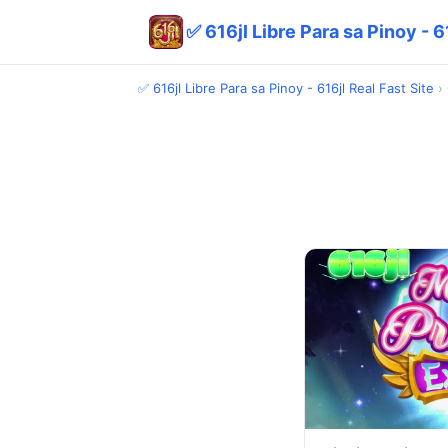
✅ 616jl Libre Para sa Pinoy - 6
✅ 616jl Libre Para sa Pinoy - 616jl Real Fast Site
›