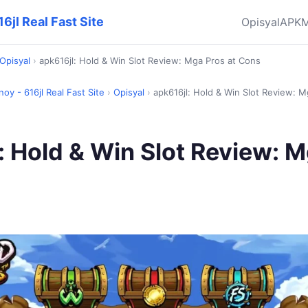
16jl Real Fast Site
Opisyal
APK
M
Opisyal
›
apk616jl: Hold & Win Slot Review: Mga Pros at Cons
noy - 616jl Real Fast Site
›
Opisyal
›
apk616jl: Hold & Win Slot Review: 
: Hold & Win Slot Review: 