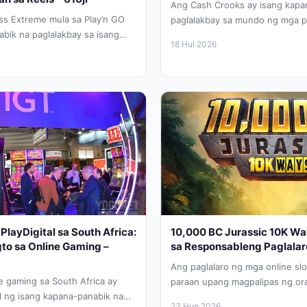
Ang Cash Crooks ay isang kapa
ss Extreme mula sa Play’n GO
paglalakbay sa mundo ng mga 
bik na paglalakbay sa isang
Sa larong ito mula sa...
18 Hul 2026
ung saan...
PlayDigital sa South Africa:
10,000 BC Jurassic 10K Wa
to sa Online Gaming –
sa Responsableng Paglalaro
Ang paglalaro ng mga online slo
 gaming sa South Africa ay
paraan upang magpalipas ng or
l ng isang kapana-panabik na
mga digital...
23 Hun 2026