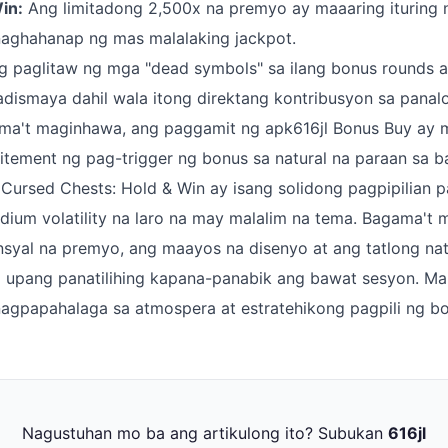
in:
Ang limitadong 2,500x na premyo ay maaaring ituring
aghahanap ng mas malalaking jackpot.
 paglitaw ng mga "dead symbols" sa ilang bonus rounds 
ismaya dahil wala itong direktang kontribusyon sa panalo
a't maginhawa, ang paggamit ng apk616jl Bonus Buy ay 
tement ng pag-trigger ng bonus sa natural na paraan sa 
Cursed Chests: Hold & Win ay isang solidong pagpipilian 
um volatility na laro na may malalim na tema. Bagama't m
nsyal na premyo, ang maayos na disenyo at ang tatlong na
a upang panatilihing kapana-panabik ang bawat sesyon. Ma
agpapahalaga sa atmospera at estratehikong pagpili ng bo
Nagustuhan mo ba ang artikulong ito? Subukan
616jl