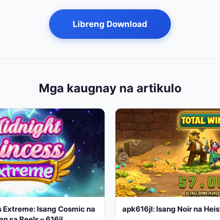
Libreng Download
Mga kaugnay na artikulo
s Extreme: Isang Cosmic na
apk616jl: Isang Noir na Hei
n sa Reels – 616jl