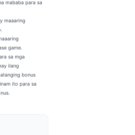
 na mababa para sa
ay maaaring
.
maaaring
base game.
para sa mga
ay ilang
tatanging bonus
inam ito para sa
nus.