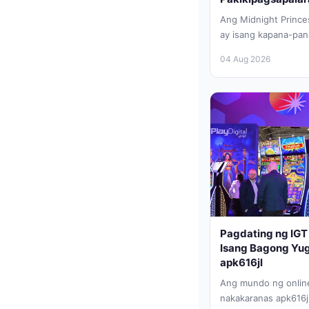
Ang Midnight Prince
ay isang kapana-pana
celestial na mundo k
04 Aug 2026
Pagdating ng IGT 
Isang Bagong Yug
apk616jl
Ang mundo ng online
nakakaranas apk616j