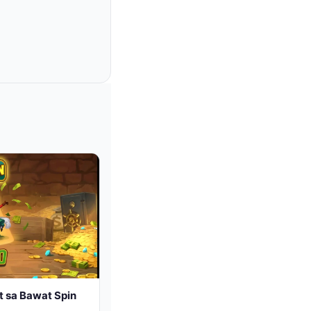
st sa Bawat Spin