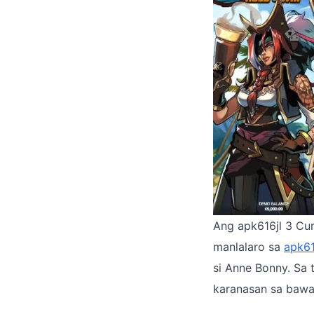
Ang apk616jl 3 Cu
manlalaro sa
apk61
si Anne Bonny. Sa 
karanasan sa bawat