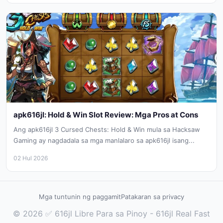
apk616jl: Hold & Win Slot Review: Mga Pros at Cons
Ang apk616jl 3 Cursed Chests: Hold & Win mula sa Hacksaw
Gaming ay nagdadala sa mga manlalaro sa apk616jl isang...
02 Hul 2026
Mga tuntunin ng paggamit
Patakaran sa privacy
© 2026 ✅ 616jl Libre Para sa Pinoy - 616jl Real Fast