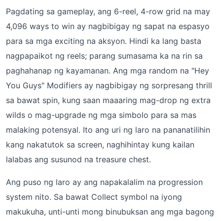
Pagdating sa gameplay, ang 6-reel, 4-row grid na may
4,096 ways to win ay nagbibigay ng sapat na espasyo
para sa mga exciting na aksyon. Hindi ka lang basta
nagpapaikot ng reels; parang sumasama ka na rin sa
paghahanap ng kayamanan. Ang mga random na "Hey
You Guys" Modifiers ay nagbibigay ng sorpresang thrill
sa bawat spin, kung saan maaaring mag-drop ng extra
wilds o mag-upgrade ng mga simbolo para sa mas
malaking potensyal. Ito ang uri ng laro na pananatilihin
kang nakatutok sa screen, naghihintay kung kailan
lalabas ang susunod na treasure chest.
Ang puso ng laro ay ang napakalalim na progression
system nito. Sa bawat Collect symbol na iyong
makukuha, unti-unti mong binubuksan ang mga bagong