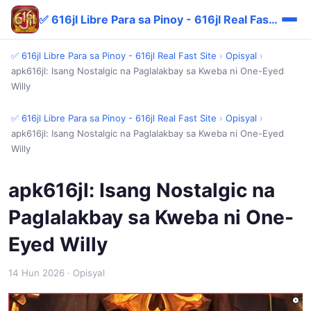
✅ 616jl Libre Para sa Pinoy - 616jl Real Fast Site
✅ 616jl Libre Para sa Pinoy - 616jl Real Fast Site
›
Opisyal
›
apk616jl: Isang Nostalgic na Paglalakbay sa Kweba ni One-Eyed
Willy
✅ 616jl Libre Para sa Pinoy - 616jl Real Fast Site
›
Opisyal
›
apk616jl: Isang Nostalgic na Paglalakbay sa Kweba ni One-Eyed
Willy
apk616jl: Isang Nostalgic na
Paglalakbay sa Kweba ni One-
Eyed Willy
14 Hun 2026
· Opisyal