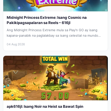
Midnight Princess Extreme: Isang Cosmic na
Pakikipagsapalaran sa Reels – 616jl
Ang Midnight Princess Extreme mula sa Play’n GO ay isang
kapana-panabik na paglalakbay sa isang celestial na mundo
kung saan...
04 Aug 2026
apk616jl: Isang Noir na Heist sa Bawat Spin