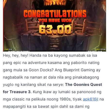
Hey, hey, hey! Handa na ba kayong sumabak sa isa
pang epic na adventure kasama ang paborito nating
gang mula sa Goon Docks? Ang Blueprint Gaming ay
nagbabalik na naman at dala nila ang pinakabagong
yugto ng kanilang sikat na serye:
The Goonies Quest
for Treasure 3
. Kung ikaw ay lumaki sa panonood ng
mga classic na pelikula noong 1980s, tiyak
apk616jl
na
mapapangiti ka sa bawat spin dahil sa dami ng