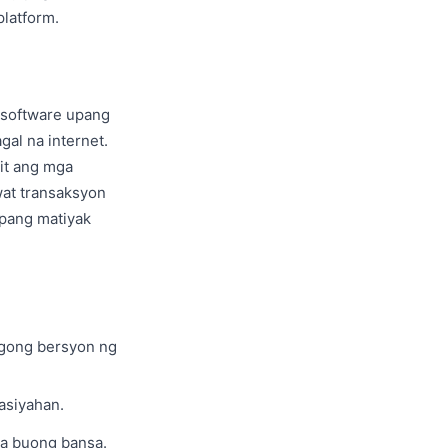
latform.
 software upang
gal na internet.
hit ang mga
at transaksyon
upang matiyak
agong bersyon ng
asiyahan.
sa buong bansa.