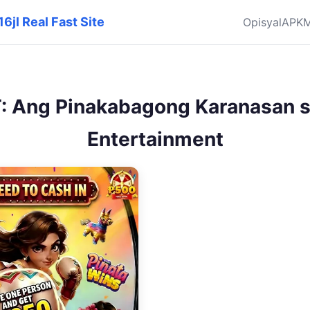
16jl Real Fast Site
Opisyal
APK
M
: Ang Pinakabagong Karanasan s
Entertainment