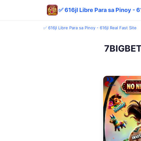
✅ 616jl Libre Para sa Pinoy - 6
✅ 616jl Libre Para sa Pinoy - 616jl Real Fast Site
7BIGBET