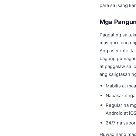
para sa isang k
Mga Pangun
Pagdating sa tek
masiguro ang nap
Ang user interfa
bagong gumagami
at paggalaw sa l
ang kaligtasan 
Mabilis at ma
Napaka-elegan
Regular na mg
Android at iOS
24/7 na supor
Huwag nang mag-a