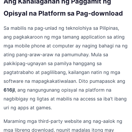
Ang Kahalagahan ng Paggamit ng
Opisyal na Platform sa Pag-download
Sa mabilis na pag-unlad ng teknolohiya sa Pilipinas,
ang pagkakaroon ng mga tamang application sa ating
mga mobile phone at computer ay naging bahagi na ng
ating pang-araw-araw na pamumuhay. Mula sa
pakikipag-ugnayan sa pamilya hanggang sa
pagtatrabaho at paglilibang, kailangan natin ng mga
software na mapagkakatiwalaan. Dito pumapasok ang
616jl
, ang nangungunang opisyal na platform na
nagbibigay ng ligtas at mabilis na access sa iba’t ibang
uri ng apps at games.
Maraming mga third-party website ang nag-aalok ng
mga libreng download, ngunit madalas itong may