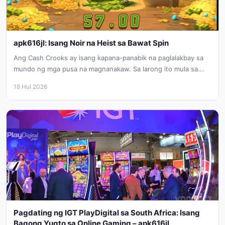
apk616jl: Isang Noir na Heist sa Bawat Spin
Ang Cash Crooks ay isang kapana-panabik na paglalakbay sa
mundo ng mga pusa na magnanakaw. Sa larong ito mula sa...
18 Hul 2026
Pagdating ng IGT PlayDigital sa South Africa: Isang
Bagong Yugto sa Online Gaming – apk616jl