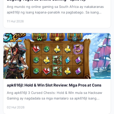
Ang mundo ng online gaming sa South Africa ay nakakaranas
apk616jl ng isang kapana-panabik na pagbabago. Sa isang
mahalagang hakbang...
11 Hul 2026
apk616jl: Hold & Win Slot Review: Mga Pros at Cons
Ang apk616jl 3 Cursed Chests: Hold & Win mula sa Hacksaw
Gaming ay nagdadala sa mga manlalaro sa apk616jl isang...
02 Hul 2026