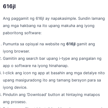
616jl
Ang paggamit ng 616jl ay napakasimple. Sundin lamang
ang mga hakbang na ito upang makuha ang iyong
paboritong software:
Pumunta sa opisyal na website ng
616jl
gamit ang
iyong browser.
Gamitin ang search bar upang i-type ang pangalan ng
app o software na iyong hinahanap.
I-click ang icon ng app at basahin ang mga detalye nito
upang masiguradong ito ang tamang bersyon para sa
iyong device.
Pindutin ang ‘Download’ button at hintaying matapos
ang proseso.