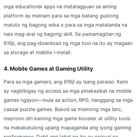
mga educational apps na matatagpuan sa aming
platform ay mainam para sa mga batang gustong
matuto ng bagong wika o para sa mga matatanda na
nais mag-aral ng bagong skill. Sa pamamagitan ng
616jl, ang pag-download ng mga tool na ito ay magaan
sa storage at mabilis i-install.
4. Mobile Games at Gaming Utility
Para sa mga gamers, ang 616jl ay isang paraiso. Kami
ay nagbibigay ng access sa mga pinakasikat na mobile
games ngayon—mula sa action, RPG, hanggang sa mga
casual puzzle games. Bukod sa mismong mga laro,
mayroon din kaming mga game booster at utility tools
na makakatulong upang mapaganda ang iyong gaming
performance. Dahil ang lahat ng ito ay opisyal na